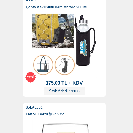
90301
Çanta Askı Kılıflı Cam Matara 500 Ml
175,00 TL + KDV
Stok Adedi :
9106
85LAL361
Lav Su Bardağı 345 Cc