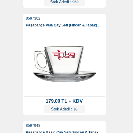
Stok Adedi :
960
8597302
Paşabahçe Vela Çay Seti (Fincan & Tabak) 195 Ml
179,00 TL + KDV
Stok Adedi :
36
8597948
Paşabahçe Basic Çay Seti (Fincan & Tabak) 238 Ml