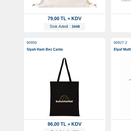
79,00 TL + KDV
Stok Adedi :
3448
90950
90927-2
Siyah Ham Bez Çanta
Elyaf Mut
86,00 TL + KDV