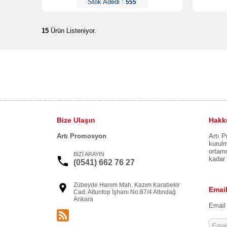
Stok Adedi :
555
15
Ürün Listeniyor.
Bize Ulaşın
Hakk
Artı Promosyon
Artı P
kurulm
ortamd
BİZİ ARAYIN
kadar 
(0541) 662 76 27
Zübeyde Hanım Mah. Kazım Karabekir
Email
Cad. Altuntop İşhanı No:87/4 Altındağ
Ankara
Email 