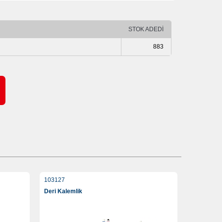
STOK ADEDİ
883
103127
Deri Kalemlik