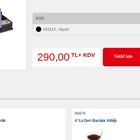
KOD
103113 - Siyah
290,00
TL+ KDV
Teklif İste
90976
mlik
4 'Lü Deri Bardak Altlığı