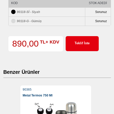
KOD
STOK ADEDİ
90118-Sİ - Siyah
Sorunuz
90118-G - Gümüş
Sorunuz
890,00
TL+ KDV
Teklif İste
Benzer Ürünler
90365
Metal Termos 750 Ml