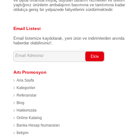
ve dijital ortamda ihtiyaç duyulan tasarım hizmetleri ve üretim
yaptığınız ürünlerin ambalajının basımına ve tanıtımına kadar
oldukça geniş bir yelpazede faliyetlerini sürdürmektedir.
Email Listesi
Email listemize kaydolarak, yeni ürün ve indirimlerden anında
haberdar olabilirsiniz!.
Ekle
Artı Promosyon
Ana Sayfa
Kategoriler
Referanslar
Blog
Hakkımızda
Online Katalog
Banka Hesap Numaraları
İletişim